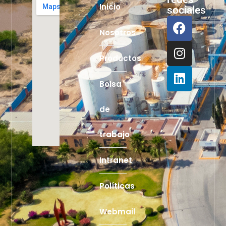
Inicio
sociales
Nosotros
Productos
Bolsa
de
trabajo
Intranet
Políticas
Webmail