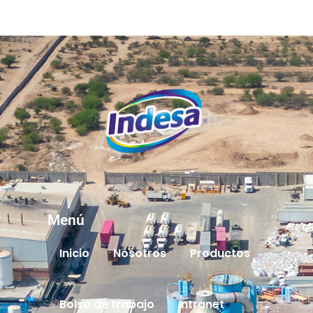
Menú
Inicio
Nosotros
Productos
Bolsa de trabajo
Intranet