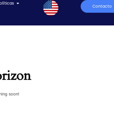
olíticas
Contacto
orizon
hing soon!