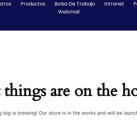
otros
Productos
Bolsa De Trabajo
Intranet
P
Webmail
 things are on the h
 big is brewing! Our store is in the works and will be launc