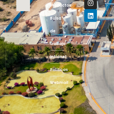
Productos
Bolsa
de
trabajo
Intranet
Políticas
Webmail