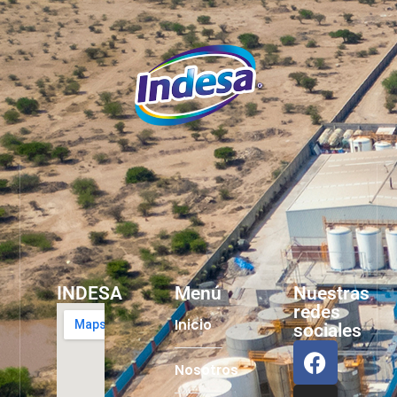
INDESA
Menú
Nuestras
redes
Inicio
sociales
Nosotros