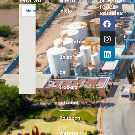
INDESA
Menú
Nuestras
redes
Inicio
sociales
Nosotros
Productos
Bolsa
de
trabajo
Intranet
Políticas
Webmail