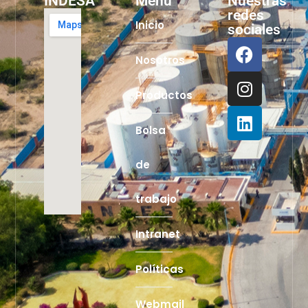
INDESA
Menú
Nuestras
redes
Inicio
sociales
Nosotros
Productos
Bolsa
de
trabajo
Intranet
Políticas
Webmail