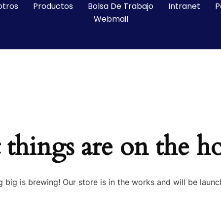
otros
Productos
Bolsa De Trabajo
Intranet
P
Webmail
 things are on the h
 big is brewing! Our store is in the works and will be launc