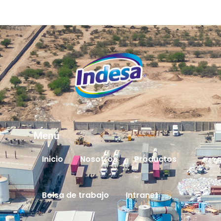
Menú
Inicio
Nosotros
Productos
Bolsa de trabajo
Intranet