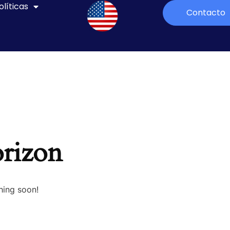
olíticas
Contacto
orizon
hing soon!